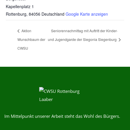
Kapellenplatz 1
Rottenburg
,
84056
Deutschland
Google Karte anzeigen
Aktion
Seniorennachmittag mit Auftritt der Kinder-
Wunschbaum der
und Jugendgarde der Siegonia Siegenburg
CWSU
Im Mittelpunkt unserer Arbeit steht das Wohl des Bürgers.