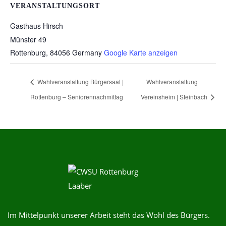
VERANSTALTUNGSORT
Gasthaus Hirsch
Münster 49
Rottenburg
,
84056
Germany
Google Karte anzeigen
Wahlveranstaltung Bürgersaal |
Wahlveranstaltung
Rottenburg – Seniorennachmittag
Vereinsheim | Steinbach
Im Mittelpunkt unserer Arbeit steht das Wohl des Bürgers.