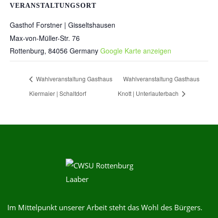
VERANSTALTUNGSORT
Gasthof Forstner | Gisseltshausen
Max-von-Müller-Str. 76
Rottenburg
,
84056
Germany
Google Karte anzeigen
Wahlveranstaltung Gasthaus
Wahlveranstaltung Gasthaus
Kiermaier | Schaltdorf
Knott | Unterlauterbach
Im Mittelpunkt unserer Arbeit steht das Wohl des Bürgers.